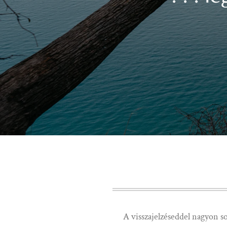
A visszajelzéseddel nagyon 