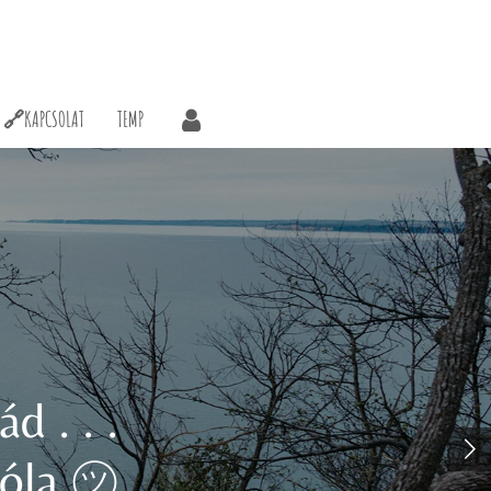
🔗KAPCSOLAT
TEMP
d . . .
 róla ㋡