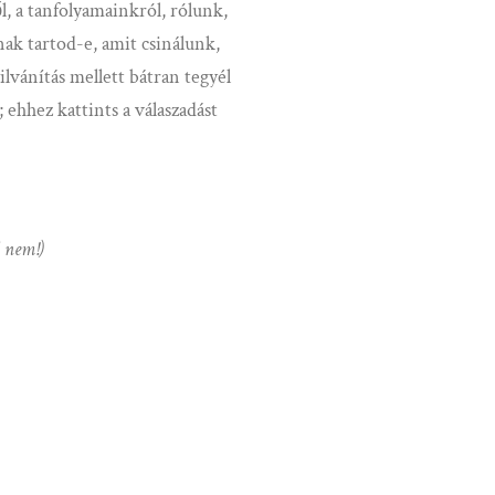
, a tanfolyamainkról, rólunk,
ak tartod-e, amit csinálunk,
lvánítás mellett bátran tegyél
ehhez kattints a válaszadást
 nem!)