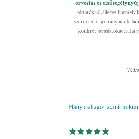
orvoslás és elsősegélynyú
oktatókról, illetve bármely
szerinted is jó irányban hala
konkrét javaslatokat is, ha
(Máso
Hány csillagot adnál nekün
1
2
3
4
5
S
R
s
s
s
s
s
u