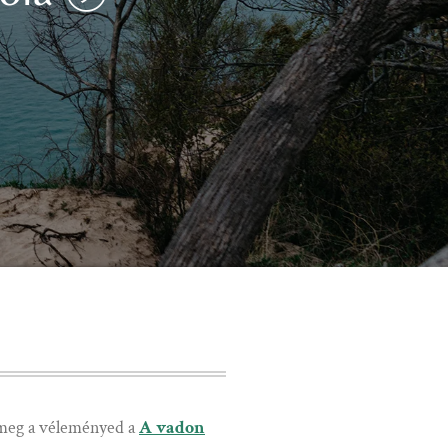
 meg a véleményed a
A vadon