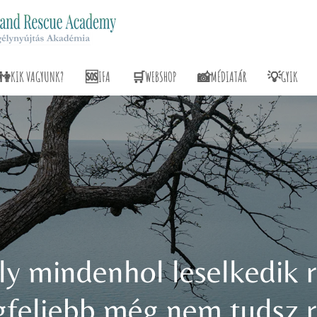
👫KIK VAGYUNK?
🆘IFA
🛒WEBSHOP
📸MÉDIATÁR
💡GYIK
y mindenhol leselkedik rá
legfeljebb még nem tudsz