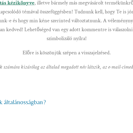
jtás kézikönyve
, illetve bármely más megvásárolt termékünkről
 kapcsolódó témával összefüggésben! Tudnunk kell, hogy Te is jón
dunk-e és hogy min kéne szerinted változtatnunk. A véleménynyi
 van kedved! Lehetőséged van egy adott kommentre is válaszolni; 
szimbolizáló nyílra!
Előre is köszönjük szépen a visszajelzésed.
k számára kizárólag az általad megadott név látszik, az e-mail-címed
k általánosságban?