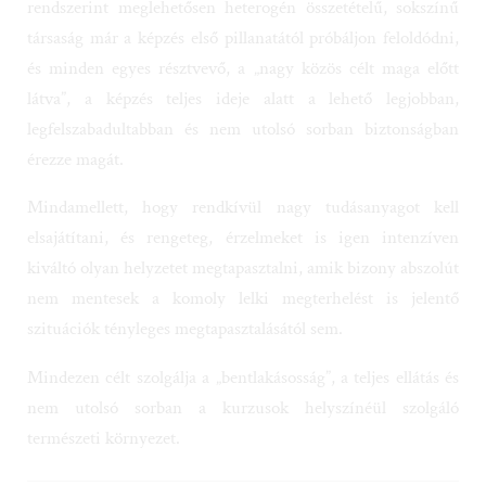
társaság már a képzés első pillanatától próbáljon feloldódni,
és minden egyes résztvevő, a
„nagy közös célt maga előtt
látva”
, a képzés teljes ideje alatt a lehető legjobban,
legfelszabadultabban és nem utolsó sorban biztonságban
érezze magát.
Mindamellett, hogy rendkívül nagy tudásanyagot kell
elsajátítani, és rengeteg, érzelmeket is igen intenzíven
kiváltó olyan helyzetet megtapasztalni, amik bizony abszolút
nem mentesek a komoly lelki megterhelést is jelentő
szituációk tényleges megtapasztalásától sem.
Mindezen célt szolgálja a
„bentlakásosság”, a teljes ellátás és
nem utolsó sorban a kurzusok helyszínéül szolgáló
természeti környezet.