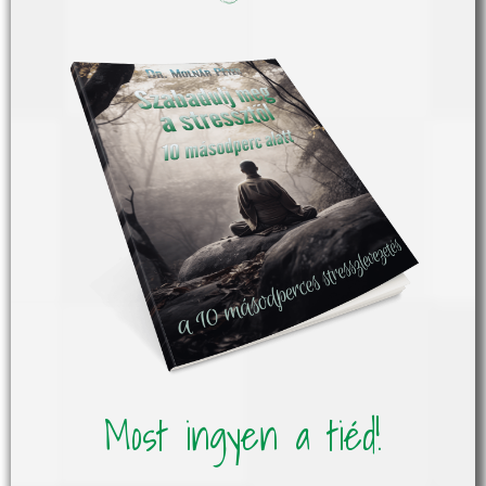
Ha eddig még nem töltötted le az e-bookot, amiből
játszva megtanulod, hogy miként vezesd le 10
másodperc alatt a stresszt, illetve ami megmondja:
milyen dolgokat kell megtenned ahhoz, hogy mindig
elégedett legyél az életeddel, akkor töltsd le most!
Persze hogy szeretném a könyvet!