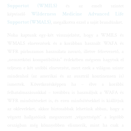
Supportot (WMILS)
és az emelt szintet
képviselő
Wilderness Medicine Advanced Life
Supportot (WMALS)
, megalkotva ezzel a saját brandünket.
Noha kaptunk egy-két visszajelzést, hogy a WMILS és
WMALS elnevezések és a korábban használt WAFA és
WFR párhuzamos használata zavaró, illetve félrevezető, a
„nemzetközi kompatibilitás” érdekében mégsem hagytuk el
teljesen e két utóbbi elnevezést, mert ezek a világon szinte
mindenhol (az amerikai és az ausztrál kontinensen is)
ismertek. Következésképpen ha – élve a korábbi
felhatalmazásunkkal – továbbra is használjuk a WAFA és
WFR minősítéseket is, és ezen minősítésekkel is kiállítjuk
az okleveleket, akkor biztosabbak lehetünk abban, hogy a
végzett hallgatóink megszerzett „végzettségét” a legtöbb
országban még könnyebben elismerik, mint ha csak a
számukra kevesebbet mondó, bár szakmai értelemben sokkal