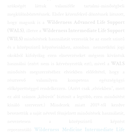
szükségét láttuk valamiféle tartalmi-minőségbeli
megkülönböztetésnek. Elsőre kézenfekvő döntésnek látszott,
hogy magunk is a
Wilderness Advanced Life Support
(WALS)
, illetve a
Wilderness Intermediate Life Support
(WILS)
minősítések használatát vezessük be az emelt szintű
és a középszintű képzéseinkhez, azonban nemzetközi jogi
okokból kifolyólag ezen elnevezéseket mégsem kívántuk
használni (ezért nem is kérvényeztük ezt), mivel a
WALS
minősítés megszerzéséhez elviekben előfeltétel, hogy a
résztvevő valamilyen kompetens egészségügyi
előképzettséggel rendelkezzen. (Azért csak „elviekben”, mert
ez alól számos „kibúvót” biztosít a legtöbb, ezen minősítést
kínáló szervezet.) Mindezek miatt 2019-től kezdve
bevezettük a saját névvel fémjelzett minősítések használatát,
nevezetesen a középszintű képzést
reprezentáló
Wilderness Medicine Intermediate Life