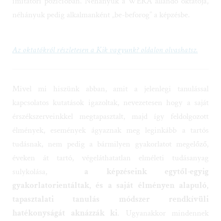
néhányuk pedig alkalmanként „be-beforog” a képzésbe.
Az oktatókról részletesen a Kik vagyunk? oldalon olvashatsz.
Mivel mi hiszünk abban, amit a jelenlegi tanulással
kapcsolatos kutatások igazoltak, nevezetesen hogy a saját
érszékszerveinkkel megtapasztalt, majd így feldolgozott
élmények, események ágyaznak meg leginkább a tartós
tudásnak, nem pedig a bármilyen gyakorlatot megelőző,
éveken át tartó, végeláthatatlan elméleti tudásanyag
sulykolása,
a képzéseink egytől-egyig
gyakorlatorientáltak, és
a saját élményen alapuló,
tapasztalati tanulás módszer rendkívüli
hatékonyságát aknázzák ki
. Ugyanakkor mindennek