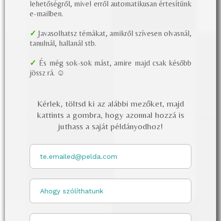
A
vadon orvoslás (Wilderness Medicine)
definíció
szerint elszigetelt környezetben történő, sürgős, olykor akár
életmentő sürgősségi „orvosi” ellátást jelent.
Ezen szakterület elsődleges célja a helyes
helyzetfelmérés, a prioritások felállítása, az
előforduló akut sérülések és betegségek elsődleges
kezelése, ellátása és – szükség esetén – a páciens
sürgősségi evakuációja.
A nehezen elérhető természeti környezetben (backcountry)
sportoló (túra, szikla- és hegymászás, evezés, síelés,
barlangászat, canyoning stb.) és más potenciálisan veszélyes
tevékenységet űző emberek számának növekedésével egyre
inkább növekszik a jelentősége a civil laikus, azaz nem