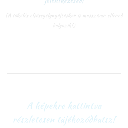
(A tökölés elsősegélynyújtáskor is masszívan ellened
dolgozik!)
A képekre kattintva
részletesen tájékozódhatsz!