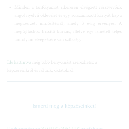
Minden a tanfolyamot sikeresen elvégzett résztvevőnk
angol nyelvű oklevelet és egy sorszámozott kártyát kap a
megszerzett minősítésről, amely 3 évig érvényes. A
megújításhoz frissítő kurzus, illetve egy ismételt teljes
tanfolyam elvégzésére van szükség.
Ide kattintva
még több benyomást szerezhetsz a
képzéseinkről és rólunk, oktatókról.
Ismerd meg a képzéseinket!
Kedvezményes
WMILS+WMALS
tanfolyam