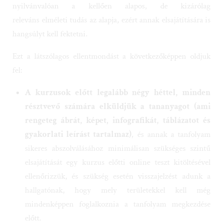
nyilvánvalóan a kellően alapos, de kizárólag
releváns
elméleti tudás az alapja, ezért annak elsajátítására is
hangsúlyt kell fektetni.
Ezt a látszólagos ellentmondást a következőképpen oldjuk
fel:
A kurzusok előtt legalább négy héttel, minden
résztvevő számára elküldjük a tananyagot (ami
rengeteg ábrát, képet, infografikát, táblázatot és
gyakorlati leírást tartalmaz)
, és annak a tanfolyam
sikeres abszolválásához minimálisan szükséges szintű
elsajátítását egy kurzus előtti online teszt kitöltésével
ellenőrizzük, és szükség esetén visszajelzést adunk a
hallgatónak, hogy mely területekkel kell még
mindenképpen foglalkoznia a tanfolyam megkezdése
előtt.