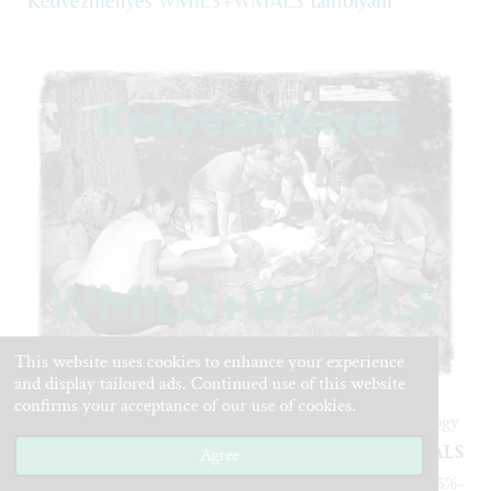
This website uses cookies to enhance your experience
and display tailored ads. Continued use of this website
confirms your acceptance of our use of cookies.
Ez a tanfolyam a leghatékonyabb módja annak, hogy
megszerezd mind a WMILS, mind pedig a WMALS
Agree
licencet
. Azért a leghatékonyabb, mert így 5 nap alatt, 25%-