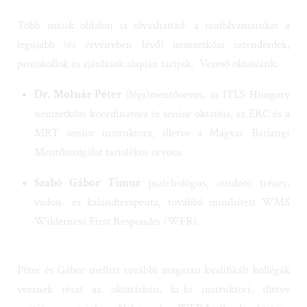
Több másik oldalon is olvashattad: a tanfolyamainkat a
legújabb (és érvényben lévő) nemzetközi sztenderdek,
protokollok és ajánlások alapján tartjuk.
Vezető oktatóink:
Dr. Molnár Péter
(légi)
mentőorvos, az ITLS Hungary
nemzetközi koordinátora és senior oktatója, az ERC és a
MRT senior instruktora, illetve a Magyar Barlangi
Mentőszolgálat tartalékos orvosa.
Szabó Gábor Timur
pszichológus,
outdoor tréner,
vadon- és kalandterapeuta, továbbá minősített WMS
Wilderness First Responder (WFR).
Péter és Gábor mellett további magasan kvalifikált kollégák
vesznek részt az oktatásban, ki-ki instruktori, illetve
imitátori pozícióban. Néhányuk a WERA állandó oktatója,