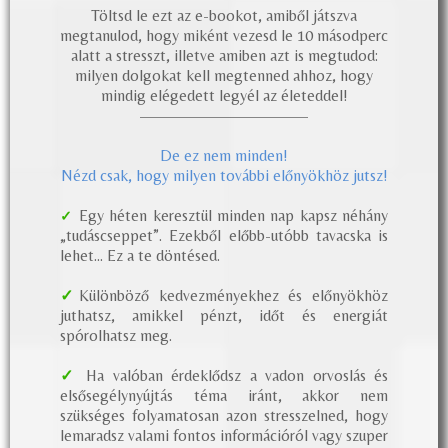
Mit oktatunk, azaz mi az a vadon orvoslás és
elsősegély?