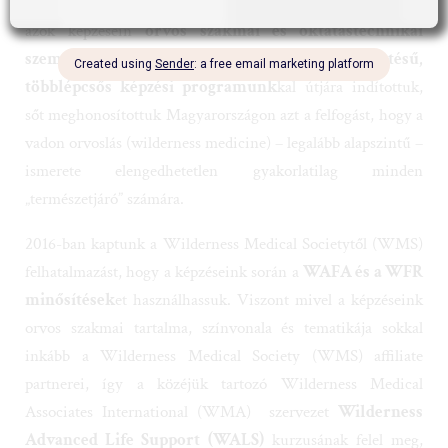
azok képzésein
orvos szakmai és oktatástechnikai
szempontból is messze túlmutató, saját fejlesztésű,
többlépcsős képzési programunk
kal útjára indítottuk,
sőt meghonosítottuk Magyarországon azt a felfogást, hogy a
vadon orvoslás (wilderness medicine) – legalább alapszintű –
ismerete elengedhetetlen gyakorlatilag minden
„természetjáró” számára.
2016-ban kaptunk a Wilderness Medical Societytől (WMS)
felhatalmazást, hogy a képzéseink során a
WAFA és a WFR
minősítések
et használhassuk. Viszont mivel a képzéseink
orvos szakmai tartalma, színvonala és tematikája sokkal
inkább a Wilderness Medical Society (WMS) affiliate
partnerei, így a közéjük tartozó Wilderness Medical
Associates International (WMA) szervezet
Wilderness
Advanced Life Support (WALS)
kurzusának felel meg,