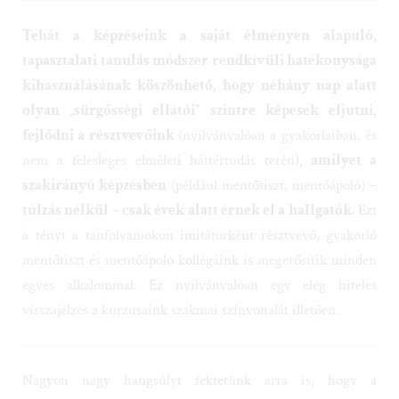
Tehát a képzéseink a saját élményen alapuló,
tapasztalati tanulás módszer rendkívüli hatékonysága
kihasználásának köszönhető, hogy néhány nap alatt
olyan „sürgősségi ellátói” szintre képesek eljutni,
fejlődni a résztvevőink
(nyilvánvalóan a gyakorlatban, és
nem a felesleges elméleti háttértudás terén)
, amilyet a
szakirányú képzésben
(például mentőtiszt, mentőápoló)
–
túlzás nélkül – csak évek alatt érnek el a hallgatók.
Ezt
a tényt a tanfolyamokon imitátorként résztvevő, gyakorló
mentőtiszt és mentőápoló kollégáink is megerősítik minden
egyes alkalommal. Ez nyilvánvalóan egy elég hiteles
visszajelzés a kurzusaink szakmai színvonalát illetően.
Nagyon nagy hangsúlyt fektetünk arra is, hogy a
rendszerint meglehetősen heterogén összetételű, sokszínű