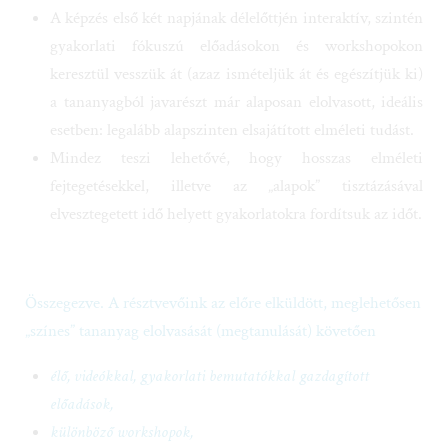
A képzés első két napjának délelőttjén interaktív, szintén
gyakorlati fókuszú előadásokon és workshopokon
keresztül vesszük át (azaz ismételjük át és egészítjük ki)
a tananyagból javarészt már alaposan elolvasott, ideális
esetben: legalább alapszinten elsajátított elméleti tudást.
Mindez teszi lehetővé, hogy hosszas elméleti
fejtegetésekkel, illetve az „alapok” tisztázásával
elvesztegetett idő helyett gyakorlatokra fordítsuk az időt.
Összegezve. A résztvevőink az előre elküldött, meglehetősen
„színes” tananyag elolvasását (megtanulását) követően
élő, videókkal, gyakorlati bemutatókkal gazdagított
előadások,
különböző workshopok,
páros és kiscsoportos gyakorlatok, illetve