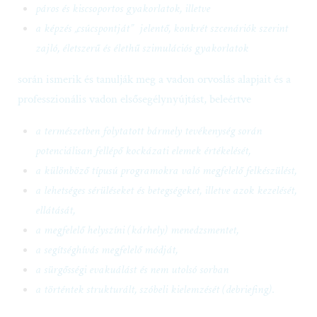
a képzés „csúcspontját” jelentő, konkrét szcenáriók szerint
zajló, életszerű és élethű szimulációs gyakorlatok
során ismerik és tanulják meg a vadon orvoslás alapjait és a
professzionális vadon elsősegélynyújtást, beleértve
a természetben folytatott bármely tevékenység során
potenciálisan fellépő kockázati elemek értékelését,
a különböző típusú programokra való megfelelő felkészülést,
a lehetséges sérüléseket és betegségeket, illetve azok kezelését,
ellátását,
a megfelelő helyszíni (kárhely) menedzsmentet,
a segítséghívás megfelelő módját,
a sürgősségi evakuálást és nem utolsó sorban
a történtek strukturált, szóbeli kielemzését (debriefing)
.