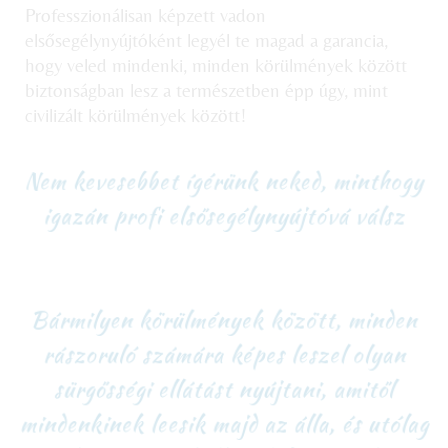
Professzionálisan képzett vadon
elsősegélynyújtóként legyél te magad a garancia,
hogy veled mindenki, minden körülmények között
biztonságban lesz a természetben épp úgy, mint
civilizált körülmények között!
Nem kevesebbet ígérünk neked, minthogy
igazán profi elsősegélynyújtóvá válsz
Bármilyen körülmények között, minden
rászoruló számára képes leszel olyan
sürgősségi ellátást nyújtani, amitől
mindenkinek leesik majd az álla, és utólag
majd te is rácsodálkozol, hogy mindezt