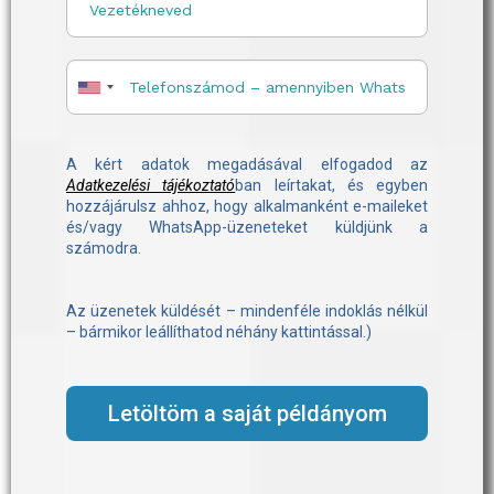
kizárólag egészségügyi szakmabeli emberek számára is. Ez
az oka annak is, hogy napjainkban egyre „népszerűbb”, azaz
szélesedő és dinamikusan változó szakterület.
Jellegéből adódóan a civilizált körülmények között végzett
sürgősségi ellátáson felül számos egyéb kvalitást és készséget
megkíván, mint például a természetismeret, a logisztika,
vagy a pszichológia.
A tanfolyamaink elnevezéséről (egy kis történelem)
Az alapvetően nemzetközi sztenderekre (
Wilderness Medical
Society -
https://wms.org/
, Wilderness Medical Associates
International -
https://www.wildmed.com/
, National Outdoor
Leadership School -
https://www.nols.edu/
) támaszkodó, de