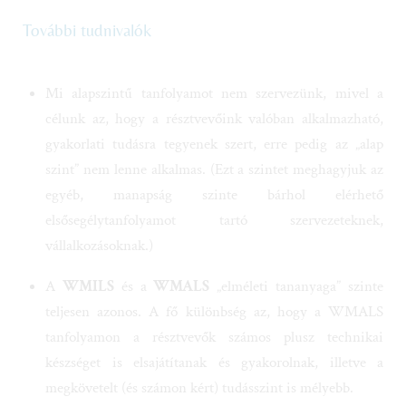
További tudnivalók
Mi alapszintű tanfolyamot nem szervezünk, mivel a
célunk az, hogy a résztvevőink valóban alkalmazható,
gyakorlati tudásra tegyenek szert, erre pedig az „alap
szint” nem lenne alkalmas. (Ezt a szintet meghagyjuk az
egyéb, manapság szinte bárhol elérhető
elsősegélytanfolyamot tartó szervezeteknek,
vállalkozásoknak.)
A
WMILS
és a
WMALS
„elméleti tananyaga” szinte
teljesen azonos. A fő különbség az, hogy a WMALS
tanfolyamon a résztvevők számos plusz technikai
készséget is elsajátítanak és gyakorolnak, illetve a
megkövetelt (és számon kért) tudásszint is mélyebb.