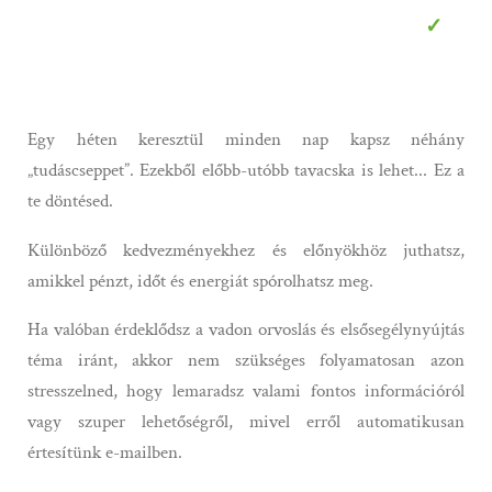
✓
Egy héten keresztül minden nap kapsz néhány
„tudáscseppet”. Ezekből előbb-utóbb tavacska is lehet... Ez a
te döntésed.
Különböző kedvezményekhez és előnyökhöz juthatsz,
amikkel pénzt, időt és energiát spórolhatsz meg.
Ha valóban érdeklődsz a vadon orvoslás és elsősegélynyújtás
téma iránt, akkor nem szükséges folyamatosan azon
stresszelned, hogy lemaradsz valami fontos információról
vagy szuper lehetőségről, mivel erről automatikusan
értesítünk e-mailben.