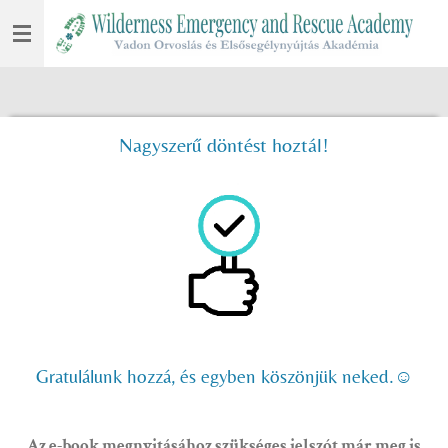
Skip
to
main
content
Nagyszerű döntést hoztál!
Gratulálunk hozzá, és egyben köszönjük neked.☺
Az e-book megnyitásához szükséges jelszót már meg is