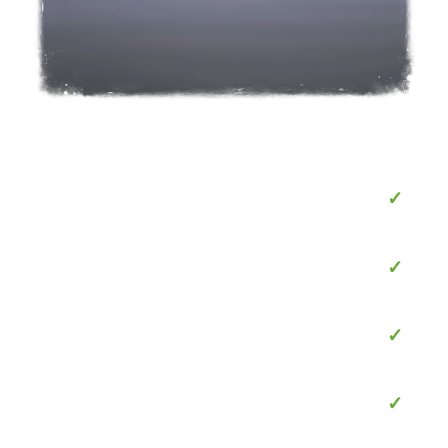
✓
✓
✓
✓