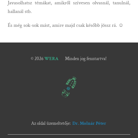
Javasolhatsz témákat, amikről szívesen olvasnál, tanulnál,
hallanál stb.
És még sok-sok mást, amire majd csak később jössz rá. ☺
© 2026
WERA
Minden jog fenntartva!
Az oldal üzemeltetője:
Dr.
Molnár
Péter