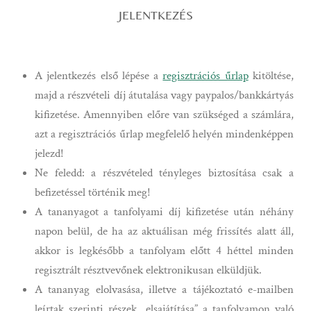
JELENTKEZÉS
A jelentkezés első lépése a
regisztrációs űrlap
kitöltése,
majd a részvételi díj átutalása vagy paypalos/bankkártyás
kifizetése. Amennyiben előre van szükséged a számlára,
azt a regisztrációs űrlap megfelelő helyén mindenképpen
jelezd!
Ne feledd: a részvételed tényleges biztosítása csak a
befizetéssel történik meg!
A tananyagot a tanfolyami díj kifizetése után néhány
napon belül, de ha az aktuálisan még frissítés alatt áll,
akkor is legkésőbb a tanfolyam előtt 4 héttel minden
regisztrált résztvevőnek elektronikusan elküldjük.
A tananyag elolvasása, illetve a tájékoztató e-mailben
leírtak szerinti részek „elsajátítása” a tanfolyamon való