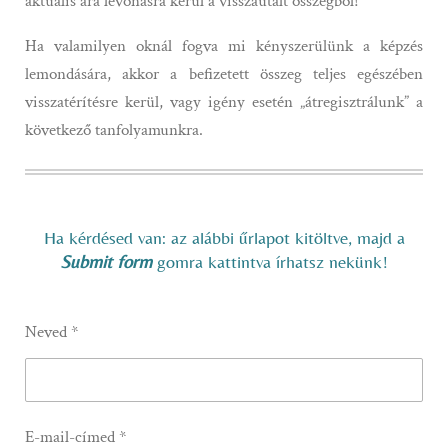
aktuális ára levonásra kerül a visszautalt összegből!
Ha valamilyen oknál fogva mi kényszerülünk a képzés
lemondására, akkor a befizetett összeg teljes egészében
visszatérítésre kerül, vagy igény esetén „átregisztrálunk” a
következő tanfolyamunkra.
Ha kérdésed van: az alábbi űrlapot kitöltve, majd a
Submit form
gomra kattintva írhatsz nekünk!
Neved *
E-mail-címed *