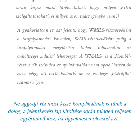
során kapsz majd tájékoztatást, hogy milyen „extra
szolgáltatásokat”, és milyen áron tudsz igénybe venni.)
A gyakorlatban ez azt jelenti, hogy WMILS-résztvevőként
a tanfolyamodat követően, WMR-résztvevőként pedig a
tanfolyamodat megelőzően tudod kihasználni az
önköltséges „üdülés” lehetőségét. A WMALS- és a „Kombi”-
résztvevők számára ez nyilvánvalóan nem opció (hiszen ők
eleve végig ott tartózkodnak) de az esetleges „kísérőjük”
számára igen.
Ne aggódj! Ha most kissé komplikáltnak is tűnik a
dolog, a jelentkezési lap kitöltése során minden teljesen
egyértelmű lesz, ha figyelmesen olvasod azt.