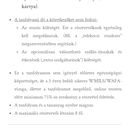
kártya)
.
A tanfolyami díj a következőket nem fedezi:
Az utazás költségét. Ezt a résztvevőknek egyénileg
kell megoldaniuk. (Mi a „telekocsi rendszer”
megszervezésében segítünk.)
Az opcionálisan választható szállás-éjszakák és
étkezések („extra szolgáltatások”) költségét.
Ez a tanfolyamon sem igényel előzetes egészségügyi
képzettséget, de a 3 éven belüli sikeres WMILS/WAFA-
vizsga, illetve a tanfolyamot megelőző, online teszten
elért minimum 75%-os eredmény a részvétel feltétele.
A tanfolyam és a tananyag nyelve magyar.
A maximális résztvevői létszám 8 fő.