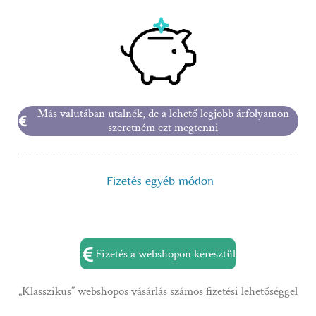
Más valutában utalnék, de a lehető legjobb árfolyamon
szeretném ezt megtenni
Fizetés egyéb módon
Fizetés a webshopon keresztül
„Klasszikus” webshopos vásárlás számos fizetési lehetőséggel