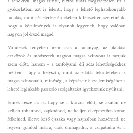
a rendkívül magas szintű, biztos tudás megszerzését. Ez a
gyakorlatban azt is jelenti, hogy a lehető leghatékonyabb
tanulás, mint cél elérése érdekében kifejezetten szeretnénk,
hogy a körülmények is olyanok legyenek, hogy valóban
nagyon jól érezd magad.
Mindezek fényében nem csak a tananyag, az oktatási
eszközök és módszerek nagyon magas színvonalát tartjuk
szem előtt, hanem – a tanfolyami díj adta lehetőségekhez
mérten – úgy a helyszín, mint az ellátás tekintetében is
magas színvonalú, minőségi, a képzéseink szellemiségéhez a
lehető leginkább passzoló szolgáltatást igyekszünk nyújtani.
Ennek része az is, hogy se a kurzus előtt, se azután ne
kelljen rohannod, kapkodnod, ne kelljen elképesztően korán
felkelned, illetve késő éjszaka vagy hajnalban hazaérned, ne
legyen gondod másra, csak önmagadra, a csapatodra és a