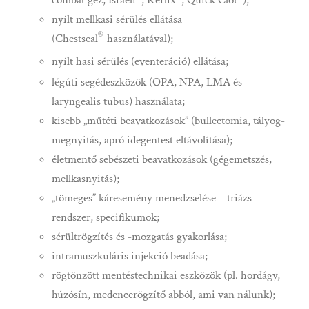
combat géz, Israeli
, Kerlix
, Quick Clot
);
nyílt mellkasi sérülés ellátása
®
(Chestseal
használatával);
nyílt hasi sérülés (eventeráció) ellátása;
légúti segédeszközök (OPA, NPA, LMA és
laryngealis tubus) használata;
kisebb „műtéti beavatkozások” (bullectomia, tályog-
megnyitás, apró idegentest eltávolítása);
életmentő sebészeti beavatkozások (gégemetszés,
mellkasnyitás);
„tömeges
” káresemény menedzselése
– triázs
rendszer, specifikumok;
sérültrögzítés és -mozgatás gyakorlása;
intramuszkuláris injekció beadása;
rögtönzött mentéstechnikai eszközök (pl. hordágy,
húzósín, medencerögzítő abból, ami van nálunk);