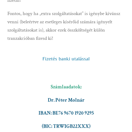
fizetni!
Fontos, hogy ha „extra szolgáltatásokat” is igénybe kívánsz
venni (beleértve az esetleges kísérőid számára igényelt
szolgáltatásokat is), akkor ezek összköltségét külön
tranzakcióban fizesd ki!
Fizetés banki utalással
Számlaadatok:
Dr. Péter Molnár
IBAN: BE76 9670 1920 9295
(BIC: TRWIGB22XXX)