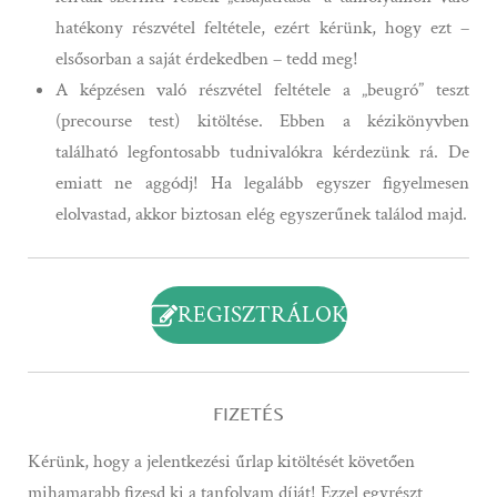
hatékony részvétel feltétele, ezért kérünk, hogy ezt –
elsősorban a saját érdekedben – tedd meg!
A képzésen való részvétel feltétele a „beugró” teszt
(precourse test) kitöltése. Ebben a kézikönyvben
található legfontosabb tudnivalókra kérdezünk rá. De
emiatt ne aggódj! Ha legalább egyszer figyelmesen
elolvastad, akkor biztosan elég egyszerűnek találod majd.
REGISZTRÁLOK
FIZETÉS
Kérünk, hogy a jelentkezési űrlap kitöltését követően
mihamarabb fizesd ki a tanfolyam díját! Ezzel egyrészt