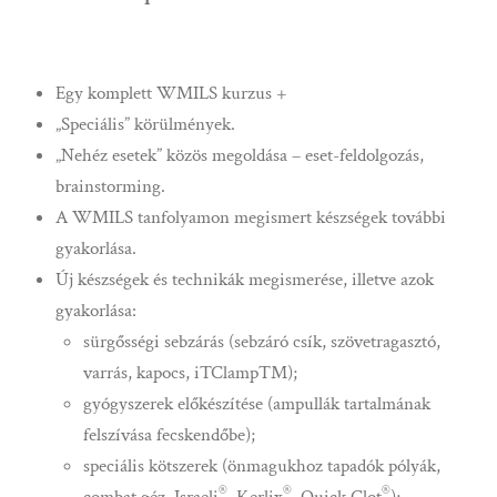
Egy komplett WMILS kurzus +
„
Speciális” körülmények.
„
Nehéz esetek” közös megoldása – eset-feldolgozás,
brainstorming.
A WMILS tanfolyamon megismert készségek további
gyakorlása.
Új készségek és technikák megismerése, illetve azok
gyakorlása:
sürgősségi sebzárás (sebzáró csík, szövetragasztó,
varrás, kapocs, iTClamp™);
gyógyszerek előkészítése (ampullák tartalmának
felszívása fecskendőbe);
speciális kötszerek (önmagukhoz tapadók pólyák,
®
®
®