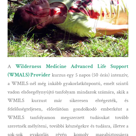
A
Wilderness Medicine Advanced Life Support
(WMALS) Provider
kurzus egy 5 napos (50 órás) intenzív,
a WMILS-nél még inkább gyakorlatközpontú, emelt szintű
vadon elsősegélynyújtó tanfolyam mindazok számára, akik a
WMILS kurzust már sikeresen elvégezték, és
felelősségteljesen, előrelátóan gondolkodó emberként a
WMILS tanfolyamon megszerzett tudásukat tovább
szeretnék mélyíteni, további készségekre és tudásra, illetve a
sok-sok gyakorlás révén komoly magabiztosságra