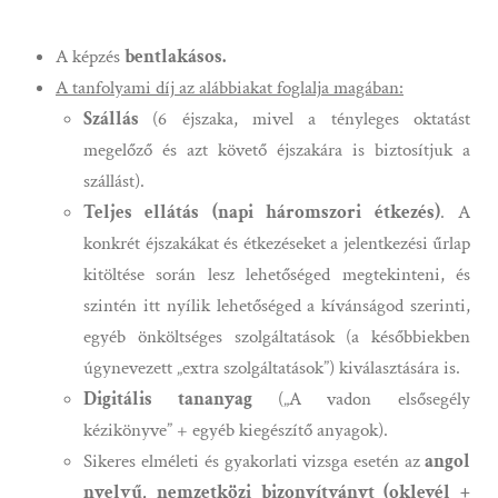
A képzés
bentlakásos.
A tanfolyami díj az alábbiakat foglalja magában:
Szállás
(6 éjszaka, mivel a tényleges oktatást
megelőző és azt követő éjszakára is biztosítjuk a
szállást).
Teljes ellátás (napi háromszori étkezés)
. A
konkrét éjszakákat és étkezéseket a jelentkezési űrlap
kitöltése során lesz lehetőséged megtekinteni, és
szintén itt nyílik lehetőséged a kívánságod szerinti,
egyéb önköltséges szolgáltatások (a későbbiekben
úgynevezett „extra szolgáltatások”) kiválasztására is.
Digitális tananyag
(„A vadon elsősegély
kézikönyve” + egyéb kiegészítő anyagok).
Sikeres elméleti és gyakorlati vizsga esetén az
angol
nyelvű, nemzetközi bizonyítványt (oklevél +