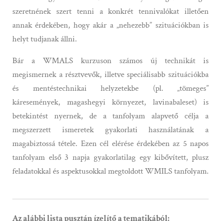
szeretnének szert tenni a konkrét tennivalókat illetően
annak érdekében, hogy akár a „nehezebb” szituációkban is
helyt tudjanak állni.
Bár a WMALS kurzuson számos új technikát is
megismernek a résztvevők, illetve speciálisabb szituációkba
és mentéstechnikai helyzetekbe (pl. „tömeges”
káresemények, magashegyi környezet, lavinabaleset) is
betekintést nyernek, de a tanfolyam alapvető célja a
megszerzett ismeretek gyakorlati használatának a
magabiztossá tétele. Ezen cél elérése érdekében az 5 napos
tanfolyam első 3 napja gyakorlatilag egy kibővített, plusz
feladatokkal és aspektusokkal megtoldott WMILS tanfolyam.
Az alábbi lista pusztán ízelítő a tematikából: