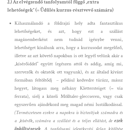
2.) Az elvégzendő tanfolyamtól függő „extra
lehetőségek” (= Üdülés kurzus-résztvevő számára)
Kihasználandó a földrajzi hely adta fantasztikus
lehetőségeket, és azt, hogy ezt a szállást
magánemberként nem tudnád igénybe venni,
lehetőséget kínálunk arra, hogy a kurzusodat megelőző,
illetve az azt követő napokban is ott legyél velünk akár a
„kísérőiddel” együtt (egészen attól és addig, amíg mi,
szervezők és oktatók ott vagyunk), és az általad kívánt
formában feltöltődj – például kedvedre túrázz, mássz
hegyet, látogass meg néhány Klettersteiget (= via
ferrata), síelj a közeli Mölltaler-gleccseren, vagy csak
egyszerűen ajándékozd meg magad némi lustálkodással.
(Természetesen ezekre a napokra is biztosítjuk számodra és
a „kísérők„ számára a szállást és a teljes ellátást, de
ezek
önköltségesek
. A tanfolyami jelentkezési űrlap kitöltése