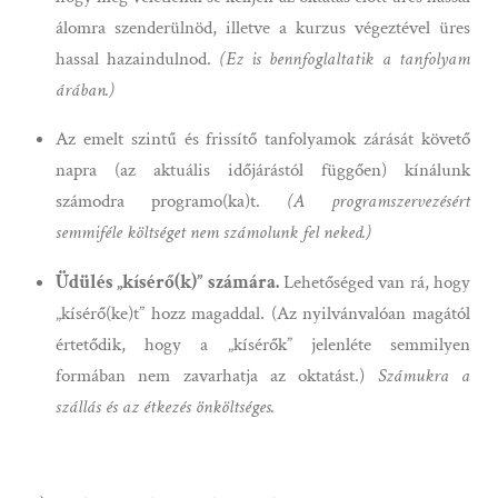
álomra szenderülnöd, illetve a kurzus végeztével üres
hassal hazaindulnod.
(Ez is bennfoglaltatik a tanfolyam
árában.)
Az emelt szintű és frissítő tanfolyamok zárását követő
napra (az aktuális időjárástól függően) kínálunk
számodra programo(ka)t.
(A programszervezésért
semmiféle költséget nem számolunk fel neked.)
Üdülés „kísérő(k)” számára.
Lehetőséged van rá, hogy
„kísérő(ke)t” hozz magaddal. (Az nyilvánvalóan magától
értetődik, hogy a „kísérők” jelenléte semmilyen
formában nem zavarhatja az oktatást.)
Számukra a
szállás és az étkezés önköltséges.