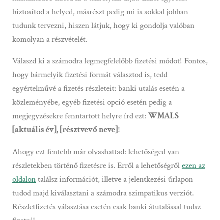
biztosítod a helyed, másrészt pedig mi is sokkal jobban
tudunk tervezni, hiszen látjuk, hogy ki gondolja valóban
komolyan a részvételét.
Válaszd ki a számodra legmegfelelőbb fizetési módot! Fontos,
hogy bármelyik fizetési formát választod is, tedd
egyértelművé a fizetés részleteit: banki utalás esetén a
közleményébe, egyéb fizetési opció esetén pedig a
megjegyzésekre fenntartott helyre írd ezt:
WMALS
[aktuális év], [résztvevő neve]
!
Ahogy ezt fentebb már olvashattad: lehetőséged van
részletekben történő fizetésre is. Erről a lehetőségről
ezen az
oldalon
találsz információt, illetve a jelentkezési űrlapon
tudod majd kiválasztani a számodra szimpatikus verziót.
Részletfizetés választása esetén csak banki átutalással tudsz