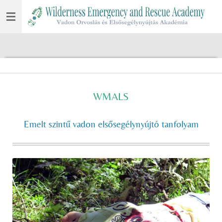
Skip
to
main
content
WMALS
Emelt szintű vadon elsősegélynyújtó tanfolyam