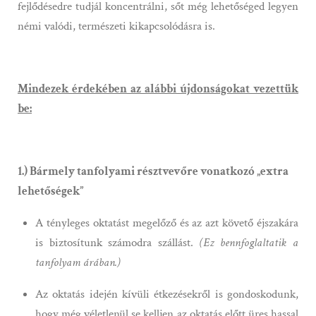
fejlődésedre tudjál koncentrálni, sőt még lehetőséged legyen
némi valódi, természeti kikapcsolódásra is.
Mindezek érdekében az alábbi újdonságokat vezettük
be:
1.) Bármely tanfolyami résztvevőre vonatkozó „extra
lehetőségek”
A tényleges oktatást megelőző és az azt követő éjszakára
is biztosítunk számodra szállást.
(Ez bennfoglaltatik a
tanfolyam árában.)
Az oktatás idején kívüli étkezésekről is gondoskodunk,
hogy még véletlenül se kelljen az oktatás előtt üres hassal