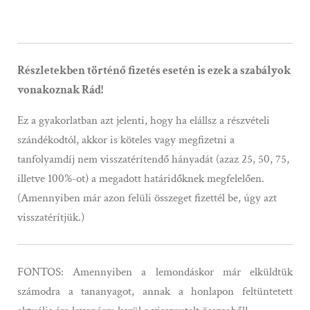
Részletekben történő fizetés esetén is ezek a szabályok
vonakoznak Rád!
Ez a gyakorlatban azt jelenti, hogy ha elállsz a részvételi
szándékodtól, akkor is köteles vagy megfizetni a
tanfolyamdíj nem visszatérítendő hányadát (azaz 25, 50, 75,
illetve 100%-ot) a megadott határidőknek megfelelően.
(Amennyiben már azon felüli összeget fizettél be, úgy azt
visszatérítjük.)
FONTOS: Amennyiben a lemondáskor már elküldtük
számodra a tananyagot, annak a honlapon feltüntetett