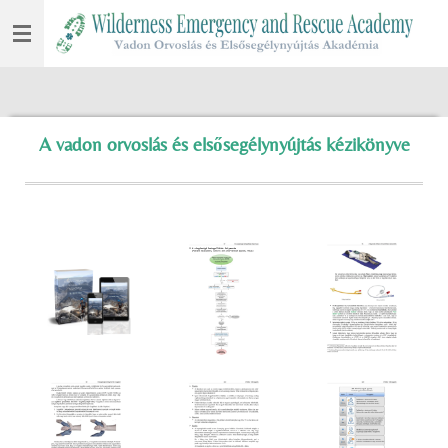
Skip
to
main
content
A vadon orvoslás és elsősegélynyújtás kézikönyve