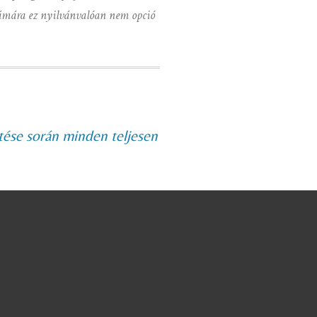
zámára ez nyilvánvalóan nem opció
ltése során minden teljesen