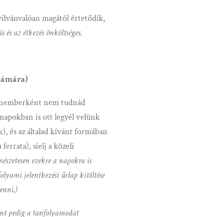
yilvánvalóan magától értetődik,
 és az étkezés önköltséges.
számára)
 magánemberként nem tudnád
 napokban is ott legyél velünk
k), és az általad kívánt formában
errata), síelj a közeli
észetesen ezekre a napokra is
folyami jelentkezési űrlap kitöltése
enni.)
nt pedig a tanfolyamodat