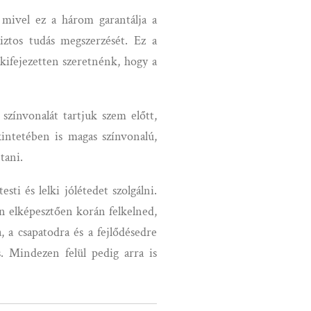
 mivel ez a három garantálja a
iztos tudás megszerzését. Ez a
 kifejezetten szeretnénk, hogy a
zínvonalát tartjuk szem előtt,
intetében is magas színvonalú,
tani.
ti és lelki jólétedet szolgálni.
en elképesztően korán felkelned,
 a csapatodra és a fejlődésedre
s. Mindezen felül pedig arra is