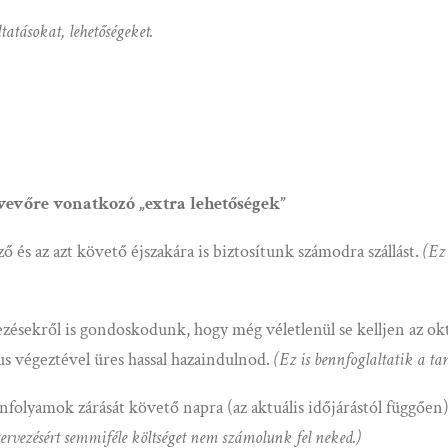
tatásokat, lehetőségeket.
vevőre vonatkozó „extra lehetőségek”
ő és az azt követő éjszakára is biztosítunk számodra szállást.
(Ez
ezésekről is gondoskodunk, hogy még véletlenül se kelljen az okt
us végeztével üres hassal hazaindulnod.
(Ez is bennfoglaltatik a t
tanfolyamok zárását követő napra (az aktuális időjárástól függőe
rvezésért semmiféle költséget nem számolunk fel neked.)