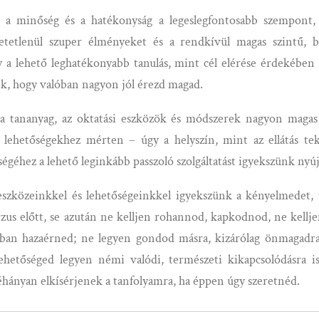
 a minőség és a hatékonyság a legeslegfontosabb szempont,
etetlenül szuper élményeket és a rendkívül magas szintű, b
gy a lehető leghatékonyabb tanulás, mint cél elérése érdekében
k, hogy valóban nagyon jól érezd magad.
tananyag, az oktatási eszközök és módszerek nagyon magas s
 lehetőségekhez mérten – úgy a helyszín, mint az ellátás tek
égéhez a lehető leginkább passzoló szolgáltatást igyekszünk nyúj
szközeinkkel és lehetőségeinkkel igyekszünk a kényelmedet, tes
rzus előtt, se azután ne kelljen rohannod, kapkodnod, ne kellj
alban hazaérned; ne legyen gondod másra, kizárólag önmagadra,
ehetőséged legyen némi valódi, természeti kikapcsolódásra i
éhányan elkísérjenek a tanfolyamra, ha éppen úgy szeretnéd.