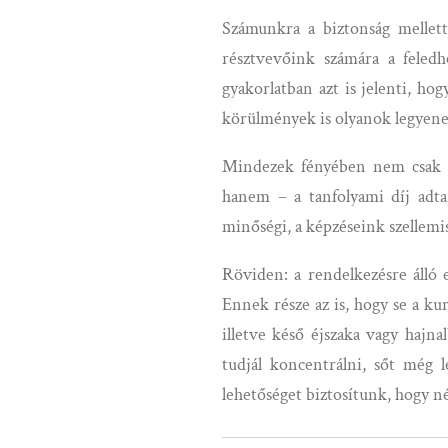
Számunkra a biztonság mellett
résztvevőink számára a feledh
gyakorlatban azt is jelenti, ho
körülmények is olyanok legyene
Mindezek fényében nem csak a 
hanem – a tanfolyami díj adta
minőségi, a képzéseink szellemis
Röviden: a rendelkezésre álló e
Ennek része az is, hogy se a ku
illetve késő éjszaka vagy hajn
tudjál koncentrálni, sőt még l
lehetőséget biztosítunk, hogy n