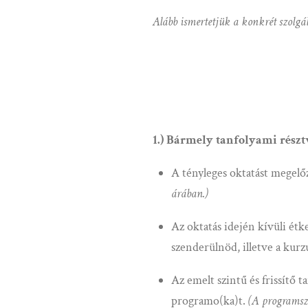
Alább ismertetjük a konkrét szolgál
1.) Bármely tanfolyami részt
A tényleges oktatást megelőz
árában.)
Az oktatás idején kívüli étk
szenderülnöd, illetve a kurz
Az emelt szintű és frissítő 
programo(ka)t.
(A programsze