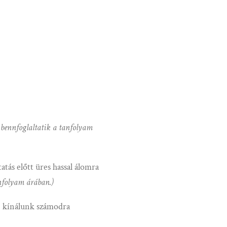
 bennfoglaltatik a tanfolyam
atás előtt üres hassal álomra
anfolyam árában.)
n) kínálunk számodra