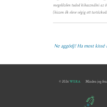
megelőzően tudod kihasználni az ö
(hiszen ők eleve végig ott tartózkod
Ne aggódj! Ha most kissé k
© 2026
WERA
Minden jog fenn