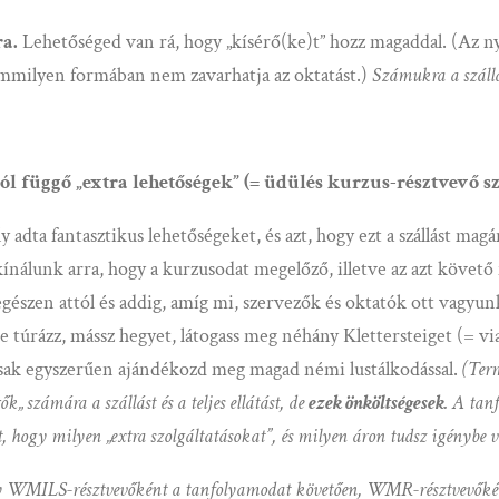
ra.
Lehetőséged van rá, hogy „kísérő(ke)t” hozz magaddal. (Az n
semmilyen formában nem zavarhatja az oktatást.)
Számukra a szállás
ól függő „extra lehetőségek” (= üdülés kurzus-résztvevő 
ly adta fantasztikus lehetőségeket, és azt, hogy ezt a szállást
ínálunk arra, hogy a kurzusodat megelőző, illetve az azt követő
(egészen attól és addig, amíg mi, szervezők és oktatók ott vagyun
 túrázz, mássz hegyet, látogass meg néhány Klettersteiget (= via f
csak egyszerűen ajándékozd meg magad némi lustálkodással.
(Term
k„ számára a szállást és a teljes ellátást, de
ezek önköltségesek
. A tan
, hogy milyen „extra szolgáltatásokat”, és milyen áron tudsz igénybe v
ogy WMILS-résztvevőként a tanfolyamodat követően, WMR-résztvevőké