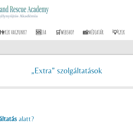
👫KIK VAGYUNK?
🆘IFA
🛒WEBSHOP
📸MÉDIATÁR
💡GYIK
„Extra” szolgáltatások
áltatás
alatt?