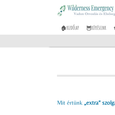
Skip
to
main
🏠KEZDŐLAP
🦉KÉPZÉSEINK
content
Mit értünk
„extra” szolg