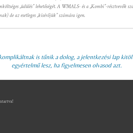
nköltséges „üdülés” lehetőségét. A WMALS- és a „Kombi”-résztvevők s
nak) de az esetleges „kísérőjük” számára igen.
omplikáltnak is tűnik a dolog, a jelentkezési lap kitö
egyértelmű lesz, ha figyelmesen olvasod azt.
tartva!