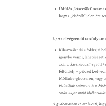
Üdülés „kísérő(k)” számá
hogy a „kísérők” jelenléte 
2.) Az elvégzendő tanfolyamt
Kihasználandó a földrajzi he
igénybe venni, lehetőséget k
akár a „kísérőiddel” együtt 
feltöltődj – például kedvedre
Mölltaler-gleccseren, vagy 
biztosítjuk számodra és a „kísérő
során kapsz majd tájékoztatást
A gyakorlatban ez azt jelenti, h